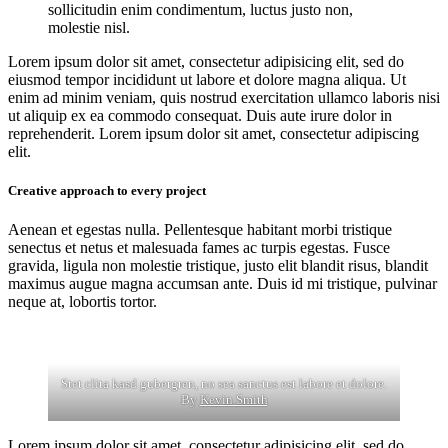
sollicitudin enim condimentum, luctus justo non,
molestie nisl.
Lorem ipsum dolor sit amet, consectetur adipisicing elit, sed do
eiusmod tempor incididunt ut labore et dolore magna aliqua. Ut
enim ad minim veniam, quis nostrud exercitation ullamco laboris nisi
ut aliquip ex ea commodo consequat. Duis aute irure dolor in
reprehenderit. Lorem ipsum dolor sit amet, consectetur adipiscing
elit.
Creative approach to every project
Aenean et egestas nulla. Pellentesque habitant morbi tristique
senectus et netus et malesuada fames ac turpis egestas. Fusce
gravida, ligula non molestie tristique, justo elit blandit risus, blandit
maximus augue magna accumsan ante. Duis id mi tristique, pulvinar
neque at, lobortis tortor.
Stet clita kasd gubergren, no sea sanctus est labore et dolore.
By
Kevin Smith
Lorem ipsum dolor sit amet, consectetur adipisicing elit, sed do