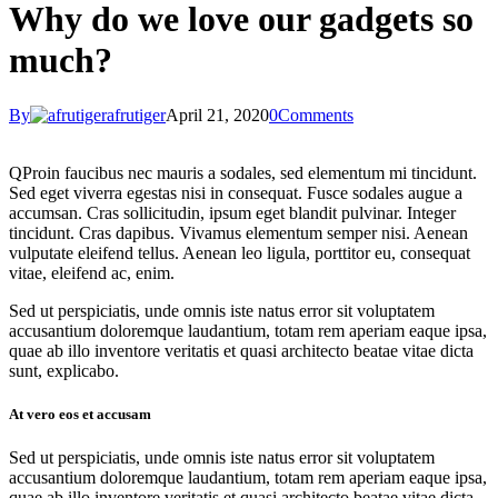
Why do we love our gadgets so
much?
By
afrutiger
April 21, 2020
0
Comments
Q
Proin faucibus nec mauris a sodales, sed elementum mi tincidunt.
Sed eget viverra egestas nisi in consequat. Fusce sodales augue a
accumsan. Cras sollicitudin, ipsum eget blandit pulvinar. Integer
tincidunt. Cras dapibus. Vivamus elementum semper nisi. Aenean
vulputate eleifend tellus. Aenean leo ligula, porttitor eu, consequat
vitae, eleifend ac, enim.
Sed ut perspiciatis, unde omnis iste natus error sit voluptatem
accusantium doloremque laudantium, totam rem aperiam eaque ipsa,
quae ab illo inventore veritatis et quasi architecto beatae vitae dicta
sunt, explicabo.
At vero eos et accusam
Sed ut perspiciatis, unde omnis iste natus error sit voluptatem
accusantium doloremque laudantium, totam rem aperiam eaque ipsa,
quae ab illo inventore veritatis et quasi architecto beatae vitae dicta