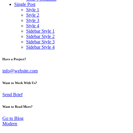
Single Post
Style 1
Style 2
Style 3
Style 4
Sidebar Style 1
Sidebar Style 2
Sidebar Style 3
Sidebar Style 4
Have a Project?
info@website.com
Want to Work With Us?
Send Brief
Want to Read More?
Go to Blog
Modern