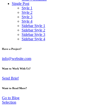
Single Post
Style 1
Style 2
Style 3
Style 4
Sidebar Style 1
Sidebar Style 2
Sidebar Style 3
Sidebar Style 4
Have a Project?
info@website.com
Want to Work With Us?
Send Brief
Want to Read More?
Go to Blog
Selection