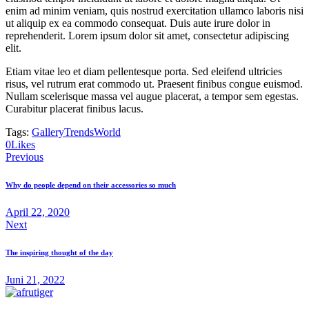
enim ad minim veniam, quis nostrud exercitation ullamco laboris nisi
ut aliquip ex ea commodo consequat. Duis aute irure dolor in
reprehenderit. Lorem ipsum dolor sit amet, consectetur adipiscing
elit.
Etiam vitae leo et diam pellentesque porta. Sed eleifend ultricies
risus, vel rutrum erat commodo ut. Praesent finibus congue euismod.
Nullam scelerisque massa vel augue placerat, a tempor sem egestas.
Curabitur placerat finibus lacus.
Tags:
Gallery
Trends
World
0
Likes
Previous
Why do people depend on their accessories so much
April 22, 2020
Next
The inspiring thought of the day
Juni 21, 2022