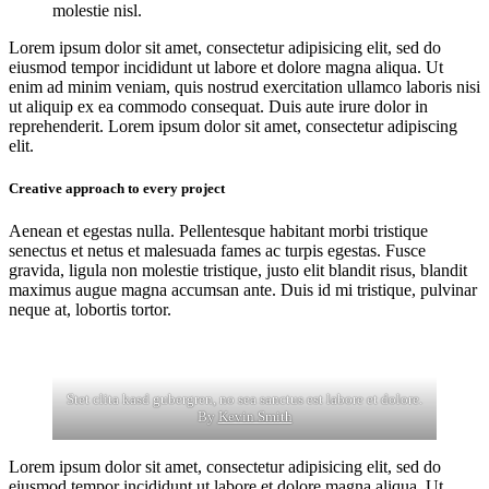
molestie nisl.
Lorem ipsum dolor sit amet, consectetur adipisicing elit, sed do
eiusmod tempor incididunt ut labore et dolore magna aliqua. Ut
enim ad minim veniam, quis nostrud exercitation ullamco laboris nisi
ut aliquip ex ea commodo consequat. Duis aute irure dolor in
reprehenderit. Lorem ipsum dolor sit amet, consectetur adipiscing
elit.
Creative approach to every project
Aenean et egestas nulla. Pellentesque habitant morbi tristique
senectus et netus et malesuada fames ac turpis egestas. Fusce
gravida, ligula non molestie tristique, justo elit blandit risus, blandit
maximus augue magna accumsan ante. Duis id mi tristique, pulvinar
neque at, lobortis tortor.
Stet clita kasd gubergren, no sea sanctus est labore et dolore.
By
Kevin Smith
Lorem ipsum dolor sit amet, consectetur adipisicing elit, sed do
eiusmod tempor incididunt ut labore et dolore magna aliqua. Ut