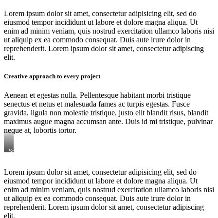
Lorem ipsum dolor sit amet, consectetur adipisicing elit, sed do
eiusmod tempor incididunt ut labore et dolore magna aliqua. Ut
enim ad minim veniam, quis nostrud exercitation ullamco laboris nisi
ut aliquip ex ea commodo consequat. Duis aute irure dolor in
reprehenderit. Lorem ipsum dolor sit amet, consectetur adipiscing
elit.
Creative approach to every project
Aenean et egestas nulla. Pellentesque habitant morbi tristique
senectus et netus et malesuada fames ac turpis egestas. Fusce
gravida, ligula non molestie tristique, justo elit blandit risus, blandit
maximus augue magna accumsan ante. Duis id mi tristique, pulvinar
neque at, lobortis tortor.
Stet
clita
kasd
Lorem ipsum dolor sit amet, consectetur adipisicing elit, sed do
gubergren,
eiusmod tempor incididunt ut labore et dolore magna aliqua. Ut
no
sea
enim ad minim veniam, quis nostrud exercitation ullamco laboris nisi
sanctus
ut aliquip ex ea commodo consequat. Duis aute irure dolor in
est
reprehenderit. Lorem ipsum dolor sit amet, consectetur adipiscing
labore
elit.
et