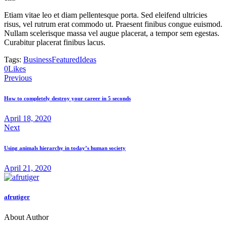
dolore.
Etiam vitae leo et diam pellentesque porta. Sed eleifend ultricies
By
Kevin
risus, vel rutrum erat commodo ut. Praesent finibus congue euismod.
Smith
Nullam scelerisque massa vel augue placerat, a tempor sem egestas.
Curabitur placerat finibus lacus.
Tags:
Business
Featured
Ideas
0
Likes
Previous
How to completely destroy your career in 5 seconds
April 18, 2020
Next
Using animals hierarchy in today’s human society
April 21, 2020
afrutiger
About Author