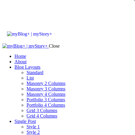
Close
Home
About
Blog Layouts
Standard
List
Masonry 2 Columns
Masonry 3 Columns
Masonry 4 Columns
Portfolio 3 Columns
Portfolio 4 Columns
Grid 3 Columns
Grid 4 Columns
Single Post
Style 1
Style 2