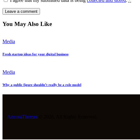
I agree that my submitted data is being
collected and stored
.
*
You May Also Like
Media
Fresh startup ideas for your digital business
Media
Why a public figure shouldn’t really be a role model
AncoraThemes
© 2026. All Rights Reserved.