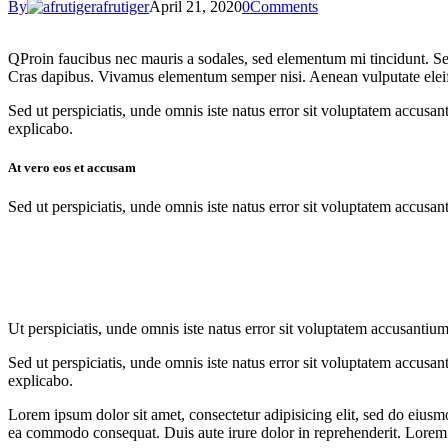
By
afrutiger
April 21, 2020
0
Comments
Q
Proin faucibus nec mauris a sodales, sed elementum mi tincidunt. Sed
Cras dapibus. Vivamus elementum semper nisi. Aenean vulputate eleifend
Sed ut perspiciatis, unde omnis iste natus error sit voluptatem accusan
explicabo.
At vero eos et accusam
Sed ut perspiciatis, unde omnis iste natus error sit voluptatem accusan
Ut perspiciatis, unde omnis iste natus error sit voluptatem accusantium
Sed ut perspiciatis, unde omnis iste natus error sit voluptatem accusan
explicabo.
Lorem ipsum dolor sit amet, consectetur adipisicing elit, sed do eiusm
ea commodo consequat. Duis aute irure dolor in reprehenderit. Lorem i