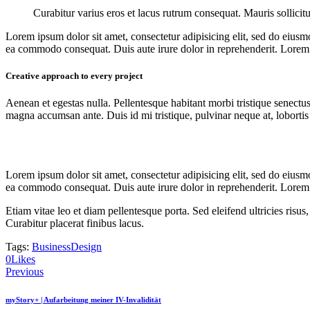
Curabitur varius eros et lacus rutrum consequat. Mauris sollicit
Lorem ipsum dolor sit amet, consectetur adipisicing elit, sed do eiusm
ea commodo consequat. Duis aute irure dolor in reprehenderit. Lorem i
Creative approach to every project
Aenean et egestas nulla. Pellentesque habitant morbi tristique senectus
magna accumsan ante. Duis id mi tristique, pulvinar neque at, lobortis 
Lorem ipsum dolor sit amet, consectetur adipisicing elit, sed do eiusm
ea commodo consequat. Duis aute irure dolor in reprehenderit. Lorem i
Etiam vitae leo et diam pellentesque porta. Sed eleifend ultricies ri
Curabitur placerat finibus lacus.
Tags:
Business
Design
0
Likes
Previous
myStory+ | Aufarbeitung meiner IV-Invalidität