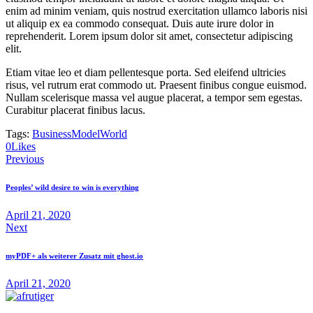
enim ad minim veniam, quis nostrud exercitation ullamco laboris nisi
ut aliquip ex ea commodo consequat. Duis aute irure dolor in
reprehenderit. Lorem ipsum dolor sit amet, consectetur adipiscing
elit.
Etiam vitae leo et diam pellentesque porta. Sed eleifend ultricies
risus, vel rutrum erat commodo ut. Praesent finibus congue euismod.
Nullam scelerisque massa vel augue placerat, a tempor sem egestas.
Curabitur placerat finibus lacus.
Tags:
Business
Model
World
0
Likes
Previous
Peoples’ wild desire to win is everything
April 21, 2020
Next
myPDF+ als weiterer Zusatz mit ghost.io
April 21, 2020