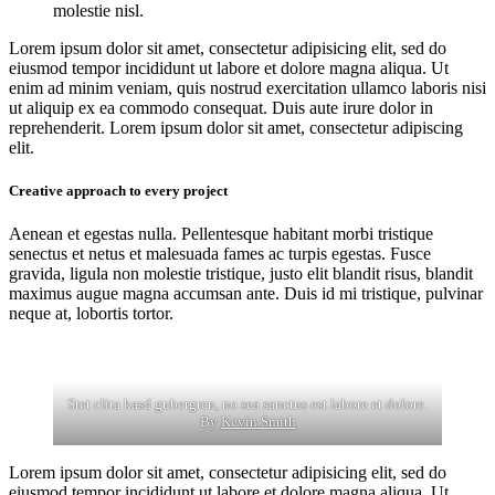
molestie nisl.
Lorem ipsum dolor sit amet, consectetur adipisicing elit, sed do
eiusmod tempor incididunt ut labore et dolore magna aliqua. Ut
enim ad minim veniam, quis nostrud exercitation ullamco laboris nisi
ut aliquip ex ea commodo consequat. Duis aute irure dolor in
reprehenderit. Lorem ipsum dolor sit amet, consectetur adipiscing
elit.
Creative approach to every project
Aenean et egestas nulla. Pellentesque habitant morbi tristique
senectus et netus et malesuada fames ac turpis egestas. Fusce
gravida, ligula non molestie tristique, justo elit blandit risus, blandit
maximus augue magna accumsan ante. Duis id mi tristique, pulvinar
neque at, lobortis tortor.
Stet clita kasd gubergren, no sea sanctus est labore et dolore.
By
Kevin Smith
Lorem ipsum dolor sit amet, consectetur adipisicing elit, sed do
eiusmod tempor incididunt ut labore et dolore magna aliqua. Ut