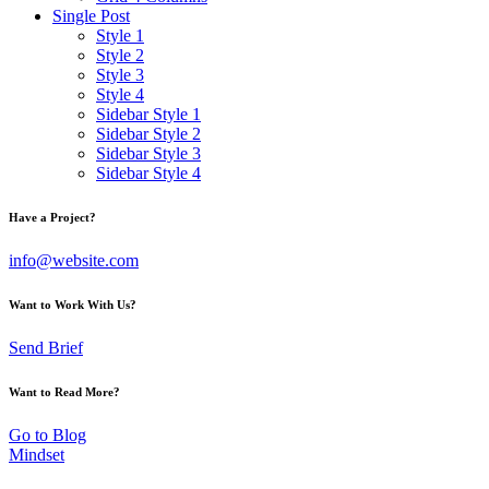
Single Post
Style 1
Style 2
Style 3
Style 4
Sidebar Style 1
Sidebar Style 2
Sidebar Style 3
Sidebar Style 4
Have a Project?
info@website.com
Want to Work With Us?
Send Brief
Want to Read More?
Go to Blog
Mindset